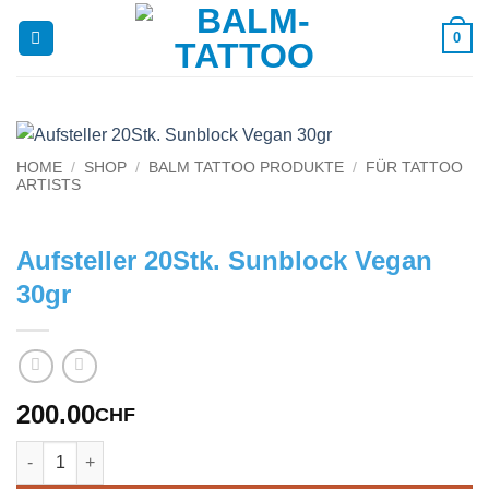
Skip
0
to
content
HOME
/
SHOP
/
BALM TATTOO PRODUKTE
/
FÜR TATTOO
ARTISTS
Aufsteller 20Stk. Sunblock Vegan
30gr
200.00
CHF
Aufsteller 20Stk. Sunblock Vegan 30gr quantity